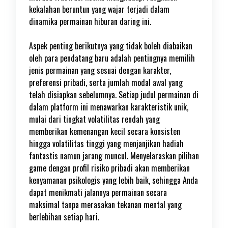
kekalahan beruntun yang wajar terjadi dalam
dinamika permainan hiburan daring ini.
Aspek penting berikutnya yang tidak boleh diabaikan
oleh para pendatang baru adalah pentingnya memilih
jenis permainan yang sesuai dengan karakter,
preferensi pribadi, serta jumlah modal awal yang
telah disiapkan sebelumnya. Setiap judul permainan di
dalam platform ini menawarkan karakteristik unik,
mulai dari tingkat volatilitas rendah yang
memberikan kemenangan kecil secara konsisten
hingga volatilitas tinggi yang menjanjikan hadiah
fantastis namun jarang muncul. Menyelaraskan pilihan
game dengan profil risiko pribadi akan memberikan
kenyamanan psikologis yang lebih baik, sehingga Anda
dapat menikmati jalannya permainan secara
maksimal tanpa merasakan tekanan mental yang
berlebihan setiap hari.