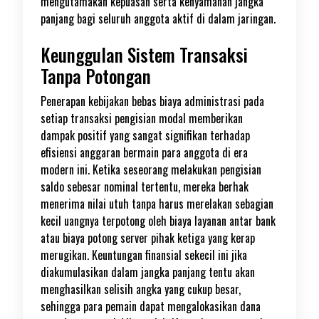
mengutamakan kepuasan serta kenyamanan jangka
panjang bagi seluruh anggota aktif di dalam jaringan.
Keunggulan Sistem Transaksi
Tanpa Potongan
Penerapan kebijakan bebas biaya administrasi pada
setiap transaksi pengisian modal memberikan
dampak positif yang sangat signifikan terhadap
efisiensi anggaran bermain para anggota di era
modern ini. Ketika seseorang melakukan pengisian
saldo sebesar nominal tertentu, mereka berhak
menerima nilai utuh tanpa harus merelakan sebagian
kecil uangnya terpotong oleh biaya layanan antar bank
atau biaya potong server pihak ketiga yang kerap
merugikan. Keuntungan finansial sekecil ini jika
diakumulasikan dalam jangka panjang tentu akan
menghasilkan selisih angka yang cukup besar,
sehingga para pemain dapat mengalokasikan dana