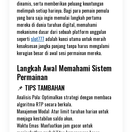
dinamis, serta memberikan peluang keuntungan
melimpah setiap harinya. Bagi para pemain pemula
yang baru saja ingin memulai langkah pertama
mereka di dunia taruhan digital, memahami
mekanisme dasar dari sebuah platform unggulan
seperti
slot777
adalah kunci utama untuk meraih
kesuksesan jangka panjang tanpa harus mengalami
kerugian besar di awal sesi permainan mereka.
Langkah Awal Memahami Sistem
Permainan
📌 TIPS TAMBAHAN
Analisis Pola: Optimalkan strategi dengan membaca
algoritma RTP secara berkala.
Manajemen Modal: Atur limit taruhan harian untuk
menjaga kestabilan saldo akun.
Waktu Emas: Manfaatkan jam gacor untuk