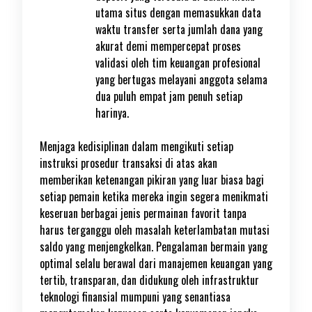
utama situs dengan memasukkan data
waktu transfer serta jumlah dana yang
akurat demi mempercepat proses
validasi oleh tim keuangan profesional
yang bertugas melayani anggota selama
dua puluh empat jam penuh setiap
harinya.
Menjaga kedisiplinan dalam mengikuti setiap
instruksi prosedur transaksi di atas akan
memberikan ketenangan pikiran yang luar biasa bagi
setiap pemain ketika mereka ingin segera menikmati
keseruan berbagai jenis permainan favorit tanpa
harus terganggu oleh masalah keterlambatan mutasi
saldo yang menjengkelkan. Pengalaman bermain yang
optimal selalu berawal dari manajemen keuangan yang
tertib, transparan, dan didukung oleh infrastruktur
teknologi finansial mumpuni yang senantiasa