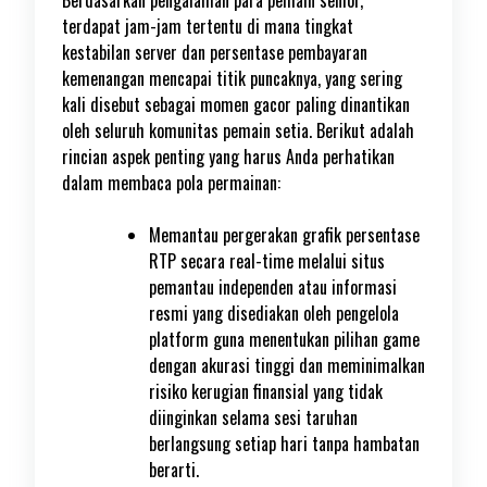
Berdasarkan pengalaman para pemain senior,
terdapat jam-jam tertentu di mana tingkat
kestabilan server dan persentase pembayaran
kemenangan mencapai titik puncaknya, yang sering
kali disebut sebagai momen gacor paling dinantikan
oleh seluruh komunitas pemain setia. Berikut adalah
rincian aspek penting yang harus Anda perhatikan
dalam membaca pola permainan:
Memantau pergerakan grafik persentase
RTP secara real-time melalui situs
pemantau independen atau informasi
resmi yang disediakan oleh pengelola
platform guna menentukan pilihan game
dengan akurasi tinggi dan meminimalkan
risiko kerugian finansial yang tidak
diinginkan selama sesi taruhan
berlangsung setiap hari tanpa hambatan
berarti.