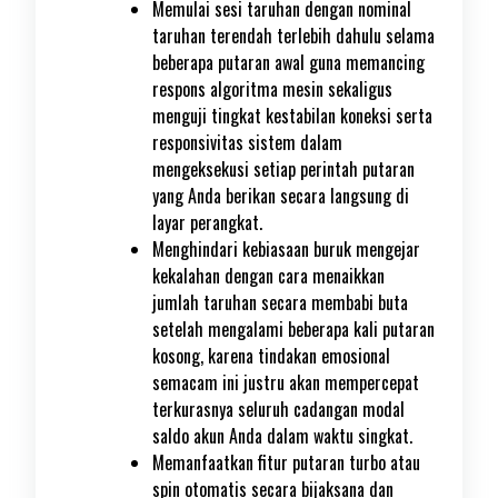
Memulai sesi taruhan dengan nominal
taruhan terendah terlebih dahulu selama
beberapa putaran awal guna memancing
respons algoritma mesin sekaligus
menguji tingkat kestabilan koneksi serta
responsivitas sistem dalam
mengeksekusi setiap perintah putaran
yang Anda berikan secara langsung di
layar perangkat.
Menghindari kebiasaan buruk mengejar
kekalahan dengan cara menaikkan
jumlah taruhan secara membabi buta
setelah mengalami beberapa kali putaran
kosong, karena tindakan emosional
semacam ini justru akan mempercepat
terkurasnya seluruh cadangan modal
saldo akun Anda dalam waktu singkat.
Memanfaatkan fitur putaran turbo atau
spin otomatis secara bijaksana dan