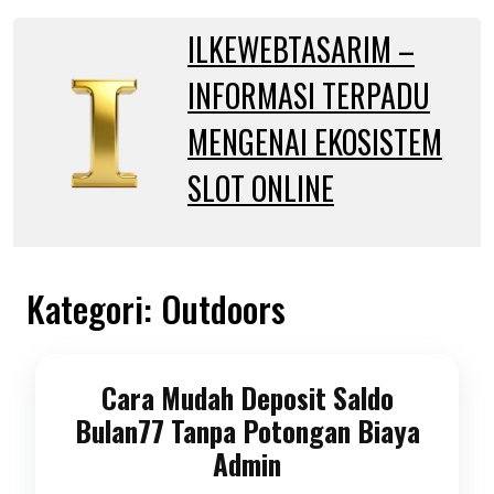
Skip
to
ILKEWEBTASARIM –
content
INFORMASI TERPADU
MENGENAI EKOSISTEM
SLOT ONLINE
Kategori:
Outdoors
Cara Mudah Deposit Saldo
Bulan77 Tanpa Potongan Biaya
Admin