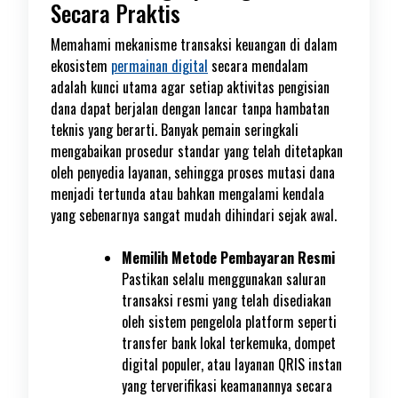
Secara Praktis
Memahami mekanisme transaksi keuangan di dalam
ekosistem
permainan digital
secara mendalam
adalah kunci utama agar setiap aktivitas pengisian
dana dapat berjalan dengan lancar tanpa hambatan
teknis yang berarti. Banyak pemain seringkali
mengabaikan prosedur standar yang telah ditetapkan
oleh penyedia layanan, sehingga proses mutasi dana
menjadi tertunda atau bahkan mengalami kendala
yang sebenarnya sangat mudah dihindari sejak awal.
Memilih Metode Pembayaran Resmi
Pastikan selalu menggunakan saluran
transaksi resmi yang telah disediakan
oleh sistem pengelola platform seperti
transfer bank lokal terkemuka, dompet
digital populer, atau layanan QRIS instan
yang terverifikasi keamanannya secara