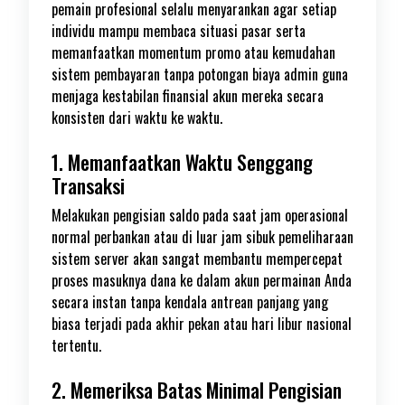
pemain profesional selalu menyarankan agar setiap
individu mampu membaca situasi pasar serta
memanfaatkan momentum promo atau kemudahan
sistem pembayaran tanpa potongan biaya admin guna
menjaga kestabilan finansial akun mereka secara
konsisten dari waktu ke waktu.
1. Memanfaatkan Waktu Senggang
Transaksi
Melakukan pengisian saldo pada saat jam operasional
normal perbankan atau di luar jam sibuk pemeliharaan
sistem server akan sangat membantu mempercepat
proses masuknya dana ke dalam akun permainan Anda
secara instan tanpa kendala antrean panjang yang
biasa terjadi pada akhir pekan atau hari libur nasional
tertentu.
2. Memeriksa Batas Minimal Pengisian