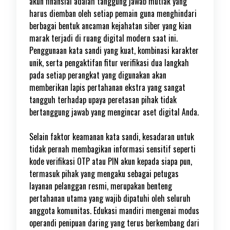
akun finansial adalah tanggung jawab mutlak yang
harus diemban oleh setiap pemain guna menghindari
berbagai bentuk ancaman kejahatan siber yang kian
marak terjadi di ruang digital modern saat ini.
Penggunaan kata sandi yang kuat, kombinasi karakter
unik, serta pengaktifan fitur verifikasi dua langkah
pada setiap perangkat yang digunakan akan
memberikan lapis pertahanan ekstra yang sangat
tangguh terhadap upaya peretasan pihak tidak
bertanggung jawab yang mengincar aset digital Anda.
Selain faktor keamanan kata sandi, kesadaran untuk
tidak pernah membagikan informasi sensitif seperti
kode verifikasi OTP atau PIN akun kepada siapa pun,
termasuk pihak yang mengaku sebagai petugas
layanan pelanggan resmi, merupakan benteng
pertahanan utama yang wajib dipatuhi oleh seluruh
anggota komunitas. Edukasi mandiri mengenai modus
operandi penipuan daring yang terus berkembang dari