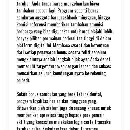
taruhan Anda tanpa harus mengeluarkan biaya
tambahan apapun lagi. Program seperti bonus
sambutan anggota baru, cashback mingguan, hingga
komisi referensi memberikan tambahan amunisi
berharga yang bisa digunakan untuk menjelajahi lebih
banyak pilihan permainan berkualitas tinggi di dalam
platform digital ini. Membaca syarat dan ketentuan
dari setiap penawaran bonus secara teliti sebelum
mengklaimnya adalah langkah bijak agar Anda dapat
memenuhi target turnover dengan lancar dan sukses
mencairkan seluruh keuntungan nyata ke rekening
pribadi.
Selain bonus sambutan yang bersifat insidental,
program loyalitas harian dan mingguan yang
ditawarkan oleh sistem juga dirancang khusus untuk
memberikan apresiasi tinggi kepada para pemain
aktif yang konsisten melakukan login serta transaksi
taruhan rutin. Keikutsertaan dalam turnamen